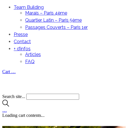
Team Building
Marais – Paris 4ème
Quartier Latin – Paris 5ème
Passages Couverts – Paris 1er
Presse
Contact
+ d’infos
Articles
FAQ
Cart
…
Search site...
…
Loading cart contents...