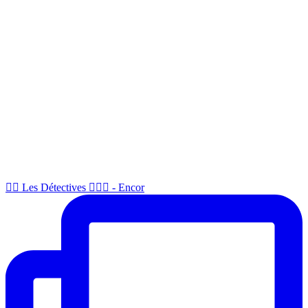
🕵🏻 Les Détectives 🕵🏻‍♂️ - Encor