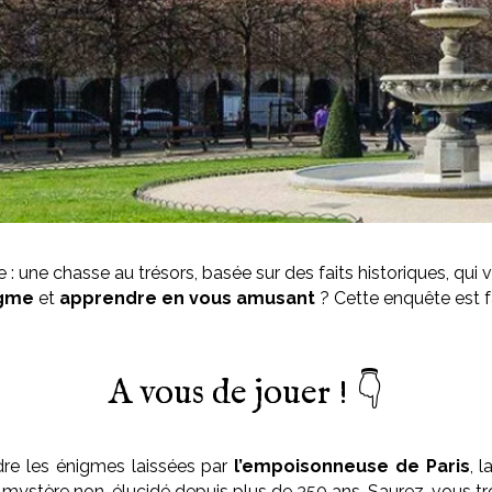
e : une chasse au trésors, basée sur des faits historiques, qui
igme
et
apprendre en vous amusant
? Cette enquête est f
A vous de jouer ! 👇
udre les énigmes laissées par
l’empoisonneuse de Paris
, 
’un mystère non-élucidé depuis plus de 350 ans. Saurez-vous tr