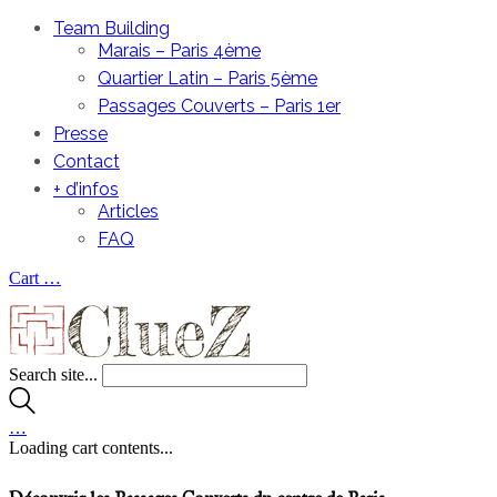
Team Building
Marais – Paris 4ème
Quartier Latin – Paris 5ème
Passages Couverts – Paris 1er
Presse
Contact
+ d’infos
Articles
FAQ
Cart
…
Search site...
…
Loading cart contents...