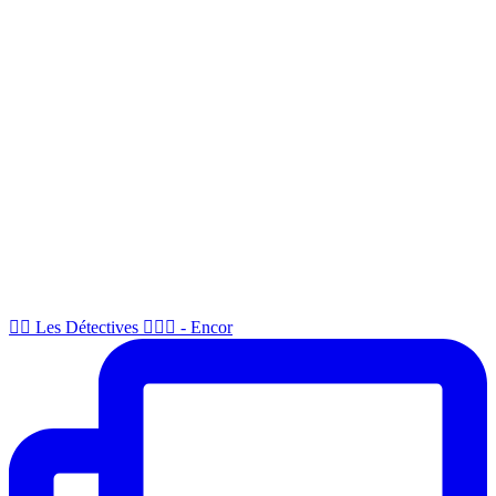
🕵🏻 Les Détectives 🕵🏻‍♂️ - Encor