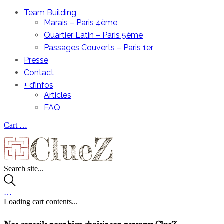
Team Building
Marais – Paris 4ème
Quartier Latin – Paris 5ème
Passages Couverts – Paris 1er
Presse
Contact
+ d’infos
Articles
FAQ
Cart
…
Search site...
…
Loading cart contents...