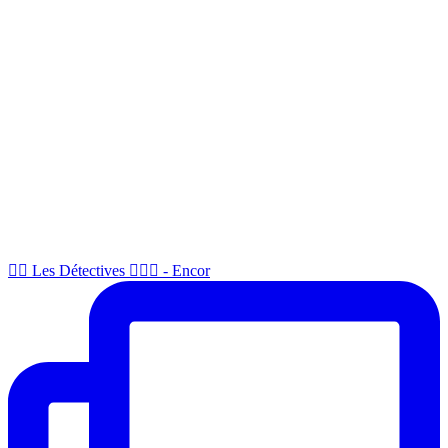
🕵🏻 Les Détectives 🕵🏻‍♂️ - Encor