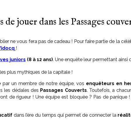
s de jouer dans les Passages couvert
lier ne vous fera pas de cadeau ! Pour faire partie de la cél
Vidocq
!
ves juniors
(8 à 12 ans)
. Une enquête leur permettant ainsi d
les plus mythiques de la capitale !
e
par un membre de notre équipe, vos
enquêteurs en he
ns les dédales des
Passages Couverts
. Toutefois, a chacun
eront de rigueur ! Une équipe est bloquée ? Pas de panique 
ucatif
dans l’ère du temps qui permet de connecter la
réali