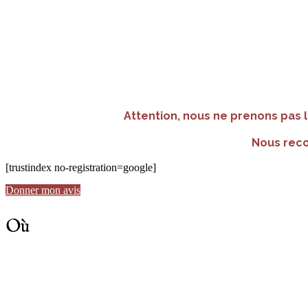
Attention, nous ne prenons pas l
Nous rec
[trustindex no-registration=google]
Donner mon avis
Où