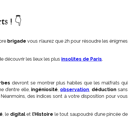
s ! 👇
èbre
brigade
vous n’aurez que 2h pour résoudre les énigmes
e découvrir les lieux les plus
insolites de Paris
.
rbes
devront se montrer plus habiles que les malfrats qui
e d’entre elle,
ingéniosité
,
observation
,
déduction
sans
! Néanmoins, des indices sont à votre disposition pour vous
té
, le
digital
et
l’Histoire
le tout saupoudré d’une pincée de