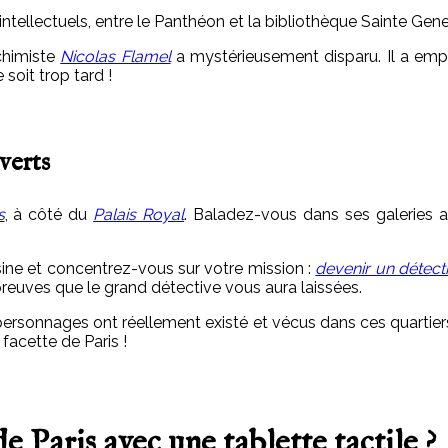
intellectuels, entre le Panthéon et la bibliothèque Sainte Gen
lchimiste
Nicolas Flamel
a mystérieusement disparu. Il a empo
 soit trop tard !
verts
s
, à côté du
Palais Royal
. Baladez-vous dans ses galeries a
isine et concentrez-vous sur votre mission :
devenir un détect
épreuves que le grand détective vous aura laissées.
s personnages ont réellement existé et vécus dans ces quartier
facette de Paris !
 Paris avec une tablette tactile ?