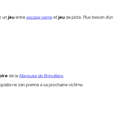
nt un
jeu
entre
escape game
et
jeu
de piste. Plus besoin d’un
oire
de la
Marquise de Brinvilliers
.
 qu’elle ne s’en prenne à sa prochaine victime.