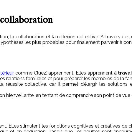
 collaboration
on, la collaboration et la réflexion collective. À travers 
s hypothèses les plus probables pour finalement parvenir à c
térieur
comme ClueZ apprennent. Elles apprennent à
trava
es relations familiales et pour préparer les membres de la fa
éussite collective, car il permet d’élargir les solutions e
ion bienveillante, en tentant de comprendre son point de vue o
nt. Elles stimulent les fonctions cognitives et créatives de
ue et en déduction. Tandis que, les adultes sont encourag