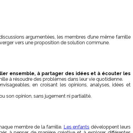
des discussions argumentées, les membres d’une même famille
onverger vers une proposition de solution commune.
iller ensemble, à partager des idées et à écouter les
mille à résoudre des problèmes dans leur vie quotidienne.
nvisageables, en croisant les opinions, analyses, idées et
u son opinion, sans jugement ni partialité.
 chaque membre de la famille.
Les enfants
développent leurs
és à penser de manière créative et à explorer différentes